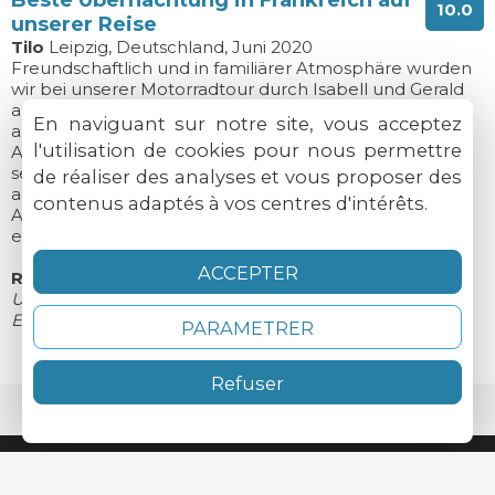
Beste Übernachtung in Frankreich auf
10.0
unserer Reise
Tilo
Leipzig, Deutschland, Juni 2020
Freundschaftlich und in familiärer Atmosphäre wurden
wir bei unserer Motorradtour durch Isabell und Gerald
aufgenommen. Das Haus ist authentisch und bietet
En naviguant sur notre site, vous acceptez
ausreichend Komfort. Bei einem ungezwungenen
l'utilisation de cookies pour nous permettre
Abendessen in Familie wurden uns ausschließlich
selbstzubereitete Speisen, Getränke und Delikatessen
de réaliser des analyses et vous proposer des
aus der Region serviert.
contenus adaptés à vos centres d'intérêts.
Auf meinen Motorradreisen habe ich bisher noch nie
eine so herzliche Aufnahme gefunden.
ACCEPTER
Reaktion des Besitzers
Une très belle rencontre ! Merci Tilo !
Ein sehr schönes Treffen! Danke Tilo!
PARAMETRER
Refuser
Site internet réalisé par
Cybevasion.fr
Mentions légales