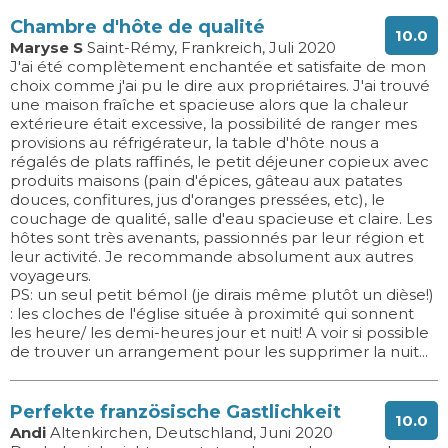
Chambre d'hôte de qualité
10.0
Maryse S
Saint-Rémy, Frankreich, Juli 2020
J'ai été complètement enchantée et satisfaite de mon
choix comme j'ai pu le dire aux propriétaires. J'ai trouvé
une maison fraîche et spacieuse alors que la chaleur
extérieure était excessive, la possibilité de ranger mes
provisions au réfrigérateur, la table d'hôte nous a
régalés de plats raffinés, le petit déjeuner copieux avec
produits maisons (pain d'épices, gâteau aux patates
douces, confitures, jus d'oranges pressées, etc), le
couchage de qualité, salle d'eau spacieuse et claire. Les
hôtes sont très avenants, passionnés par leur région et
leur activité. Je recommande absolument aux autres
voyageurs.
PS: un seul petit bémol (je dirais même plutôt un dièse!)
: les cloches de l'église située à proximité qui sonnent
les heure/ les demi-heures jour et nuit! A voir si possible
de trouver un arrangement pour les supprimer la nuit...
Perfekte französische Gastlichkeit
10.0
Andi
Altenkirchen, Deutschland, Juni 2020