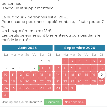
personnes.
9 avec un lit supplémentaire.
La nuit pour 2 personnes est à 120 €.
Pour chaque personne supplémentaire, il faut rajouter 7
€.
Un lit supplémentaire : 15 €.
Les petits déjeuner sont bien entendu compris dans le
tarif de la nuitée.
Août 2026
Septembre 2026
Lu
Ma
Me
Je
Ve
Sa
Di
Lu
Ma
Me
Je
Ve
Sa
Di
1
2
3
4
5
6
1
2
8
9
7
8
9
10
11
12
13
3
4
5
6
7
10
11
12
13
14
15
16
14
15
16
17
18
19
20
17
18
19
20
21
22
23
21
22
23
24
25
26
27
24
25
26
27
28
29
30
28
29
30
31
Planning mis à jour le 8 août 2026
Disponible
Non disponible