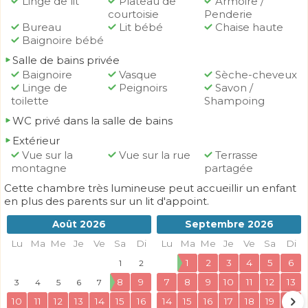
Linge de lit
Plateau de
Armoire /
courtoisie
Penderie
Bureau
Lit bébé
Chaise haute
Baignoire bébé
Salle de bains privée
Baignoire
Vasque
Sèche-cheveux
Linge de
Peignoirs
Savon /
toilette
Shampoing
WC privé dans la salle de bains
Extérieur
Vue sur la
Vue sur la rue
Terrasse
montagne
partagée
Cette chambre très lumineuse peut accueillir un enfant
en plus des parents sur un lit d'appoint.
Août 2026
Septembre 2026
Lu
Ma
Me
Je
Ve
Sa
Di
Lu
Ma
Me
Je
Ve
Sa
Di
1
2
3
4
5
6
1
2
8
9
7
8
9
10
11
12
13
3
4
5
6
7
10
11
12
13
14
15
16
14
15
16
17
18
19
20