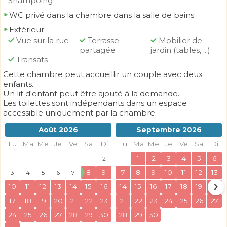
Shampoing
WC privé dans la chambre dans la salle de bains
Extérieur
Vue sur la rue
Terrasse
Mobilier de
partagée
jardin (tables, ...)
Transats
Cette chambre peut accueillir un couple avec deux
enfants.
Un lit d'enfant peut être ajouté à la demande.
Les toilettes sont indépendants dans un espace
accessible uniquement par la chambre.
Août 2026
Septembre 2026
Lu
Ma
Me
Je
Ve
Sa
Di
Lu
Ma
Me
Je
Ve
Sa
Di
1
2
3
4
5
6
1
2
8
9
7
8
9
10
11
12
13
3
4
5
6
7
10
11
12
13
14
15
16
14
15
16
17
18
19
20
17
18
19
20
21
22
23
21
22
23
24
25
26
27
24
25
26
27
28
29
30
28
29
30