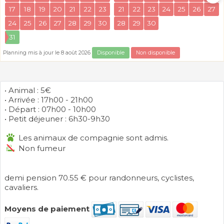
17
18
19
20
21
22
23
21
22
23
24
25
26
27
24
25
26
27
28
29
30
28
29
30
31
Planning mis à jour le 8 août 2026
Disponible
Non disponible
• Animal : 5€
• Arrivée : 17h00 - 21h00
• Départ : 07h00 - 10h00
• Petit déjeuner : 6h30-9h30
Les animaux de compagnie sont admis.
Non fumeur
demi pension 70.55 € pour randonneurs, cyclistes,
cavaliers.
Moyens de paiement