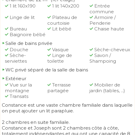
1 lit 160x190
1 lit 140x200
Entrée
commune
Linge de lit
Plateau de
Armoire /
courtoisie
Penderie
Bureau
Lit bébé
Chaise haute
Baignoire bébé
Salle de bains privée
Douche
Vasque
Sèche-cheveux
Sèche-
Linge de
Savon /
serviettes
toilette
Shampoing
WC privé séparé de la salle de bains
Extérieur
Vue sur la
Terrasse
Mobilier de
montagne
partagée
jardin (tables, ...)
Transats
Constance est une vaste chambre familiale dans laquelle
on peut ajouter un lit parapluie.
2 chambres en suite familiale.
Constance et Joseph sont 2 chambres côte à côte,
totalement indépendantes et qui ont une capacité de 8