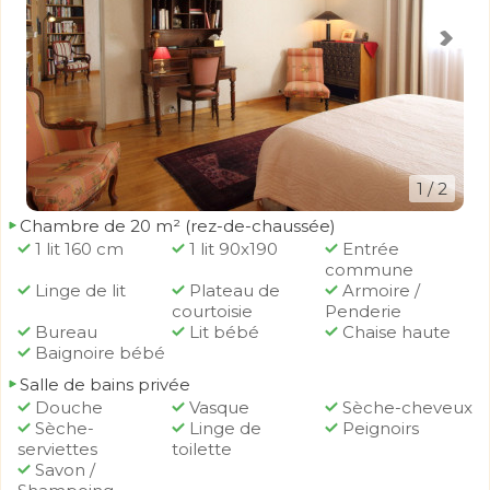
1
/ 2
Chambre de 20 m² (rez-de-chaussée)
1 lit 160 cm
1 lit 90x190
Entrée
commune
Linge de lit
Plateau de
Armoire /
courtoisie
Penderie
Bureau
Lit bébé
Chaise haute
Baignoire bébé
Salle de bains privée
Douche
Vasque
Sèche-cheveux
Sèche-
Linge de
Peignoirs
serviettes
toilette
Savon /