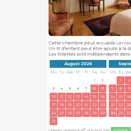
Cette chambre peut accueillir un co
Un lit d'enfant peut être ajouté à la
Les toilettes sont indépendants dan
August 2026
Sept
Mo
Tu
We
Th
Fr
Sa
Su
Mo
Tu
W
1
2
1
2
8
9
7
8
9
3
4
5
6
7
10
11
12
13
14
15
16
14
15
16
17
18
19
20
21
22
23
21
22
2
24
25
26
27
28
29
30
28
29
3
31
th
Calendar updated on 8
of August 2026
Available