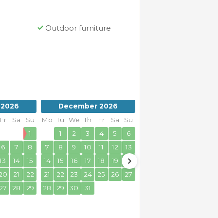
Outdoor furniture
 2026
December 2026
January 2027
Fr
Sa
Su
Mo
Tu
We
Th
Fr
Sa
Su
Mo
Tu
We
Th
Fr
Sa
1
1
2
3
4
5
6
1
2
6
7
8
7
8
9
10
11
12
13
4
5
6
7
8
9
13
14
15
14
15
16
17
18
19
20
11
12
13
14
15
16
20
21
22
21
22
23
24
25
26
27
18
19
20
21
22
23
27
28
29
28
29
30
31
25
26
27
28
29
30