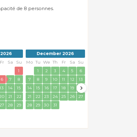
pacité de 8 personnes.
 2026
December 2026
January 2027
Fr
Sa
Su
Mo
Tu
We
Th
Fr
Sa
Su
Mo
Tu
We
Th
Fr
Sa
1
1
2
3
4
5
6
1
2
6
7
8
7
8
9
10
11
12
13
4
5
6
7
8
9
13
14
15
14
15
16
17
18
19
20
11
12
13
14
15
16
20
21
22
21
22
23
24
25
26
27
18
19
20
21
22
23
27
28
29
28
29
30
31
25
26
27
28
29
30