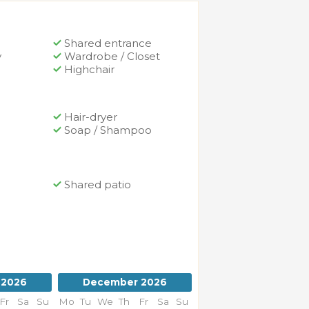
Shared entrance
y
Wardrobe / Closet
Highchair
Hair-dryer
Soap / Shampoo
Shared patio
 2026
December 2026
January 2027
Fr
Sa
Su
Mo
Tu
We
Th
Fr
Sa
Su
Mo
Tu
We
Th
Fr
Sa