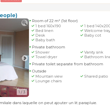
eople)
Room of 22 m² (1st floor)
1 bed 160x190
1 bed 140x20
Bed linen
Welcome tra
Desk
Baby cot
Baby bath
Private bathroom
Shower
Vanity sink
Towel dryer
Bathroom lin
Private toilet separate from bathroom
Outside
Mountain view
Shared patio
Lounge chairs
1
/ 3
iale dans laquelle on peut ajouter un lit parapluie.