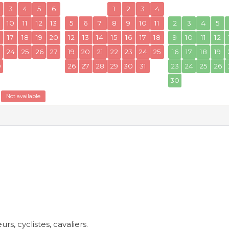
3
4
5
6
1
2
3
4
10
11
12
13
5
6
7
8
9
10
11
2
3
4
5
17
18
19
20
12
13
14
15
16
17
18
9
10
11
12
3
24
25
26
27
19
20
21
22
23
24
25
16
17
18
19
0
26
27
28
29
30
31
23
24
25
26
30
Not available
, cyclistes, cavaliers.