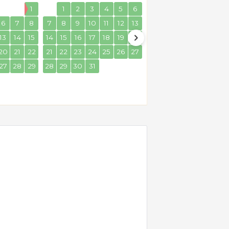
1
1
2
3
4
5
6
1
2
6
7
8
7
8
9
10
11
12
13
4
5
6
7
8
9
13
14
15
14
15
16
17
18
19
20
11
12
13
14
15
16
20
21
22
21
22
23
24
25
26
27
18
19
20
21
22
23
27
28
29
28
29
30
31
25
26
27
28
29
30