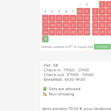
1
2
1
2
8
9
7
8
9
3
4
5
6
7
10
11
12
13
14
15
16
14
15
16
17
18
19
20
21
22
23
21
22
2
24
25
26
27
28
29
30
28
29
3
31
th
Calendar updated on 8
of August 2026
Available
• Pet : 5€
• Check-in : 17h00 - 21h00
• Check-out : 07h00 - 10h00
• Breakfast : 6h30-9h30
Pets are allowed.
Non smoking
demi pension 70.55 € pour randonneurs