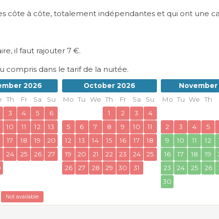
 côte à côte, totalement indépendantes et qui ont une ca
 il faut rajouter 7 €.
 compris dans le tarif de la nuitée.
ember 2026
October 2026
November
e
Th
Fr
Sa
Su
Mo
Tu
We
Th
Fr
Sa
Su
Mo
Tu
We
Th
3
4
5
6
1
2
3
4
10
11
12
13
5
6
7
8
9
10
11
2
3
4
5
17
18
19
20
12
13
14
15
16
17
18
9
10
11
12
3
24
25
26
27
19
20
21
22
23
24
25
16
17
18
19
0
26
27
28
29
30
31
23
24
25
26
30
Not available