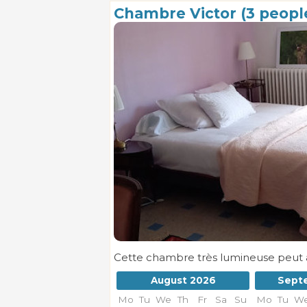
Chambre Victor (3 peopl
Cette chambre très lumineuse peut acc
August 2026
Sept
Mo
Tu
We
Th
Fr
Sa
Su
Mo
Tu
W