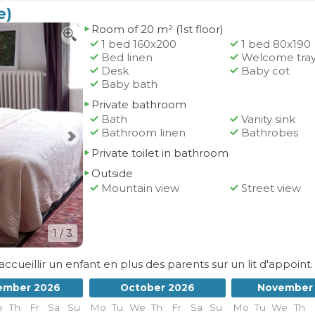
e)
Room of 20 m² (1st floor)
1 bed 160x200
1 bed 80x190
Bed linen
Welcome tra
Desk
Baby cot
Baby bath
Private bathroom
Bath
Vanity sink
Bathroom linen
Bathrobes
Private toilet in bathroom
Outside
Mountain view
Street view
1
/ 3
ueillir un enfant en plus des parents sur un lit d'appoint.
ember 2026
October 2026
November
e
Th
Fr
Sa
Su
Mo
Tu
We
Th
Fr
Sa
Su
Mo
Tu
We
Th