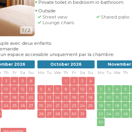
Private toilet in bedroom in bathroom
Outside
Street view
Shared patio
Lounge chairs
1
/ 2
uple avec deux enfants.
 demande.
s un espace accessible uniquement par la chambre.
ember 2026
October 2026
November
e
Th
Fr
Sa
Su
Mo
Tu
We
Th
Fr
Sa
Su
Mo
Tu
We
Th
3
4
5
6
1
2
3
4
10
11
12
13
5
6
7
8
9
10
11
2
3
4
5
17
18
19
20
12
13
14
15
16
17
18
9
10
11
12
3
24
25
26
27
19
20
21
22
23
24
25
16
17
18
19
0
26
27
28
29
30
31
23
24
25
26
30
Not available