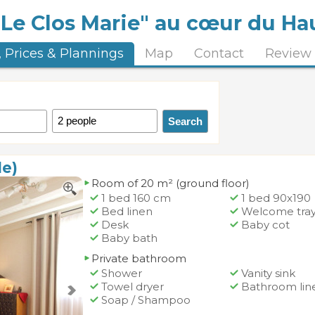
"Le Clos Marie" au cœur du H
 Prices & Plannings
Map
Contact
Review
le)
Room of 20 m² (ground floor)
1 bed 160 cm
1 bed 90x190
Bed linen
Welcome tra
Desk
Baby cot
Baby bath
Private bathroom
Shower
Vanity sink
Towel dryer
Bathroom lin
Soap / Shampoo