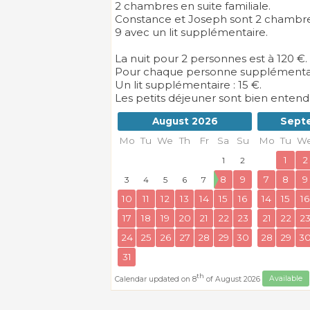
2 chambres en suite familiale.
Constance et Joseph sont 2 chambres
9 avec un lit supplémentaire.
La nuit pour 2 personnes est à 120 €.
Pour chaque personne supplémentaire,
Un lit supplémentaire : 15 €.
Les petits déjeuner sont bien entendu
August 2026
Sept
Mo
Tu
We
Th
Fr
Sa
Su
Mo
Tu
W
1
2
1
2
8
9
7
8
9
3
4
5
6
7
10
11
12
13
14
15
16
14
15
16
17
18
19
20
21
22
23
21
22
2
24
25
26
27
28
29
30
28
29
3
31
th
Calendar updated on 8
of August 2026
Available