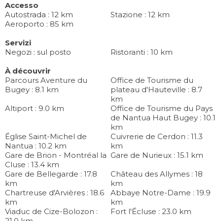
Accesso
Autostrada : 12 km
Stazione : 12 km
Aeroporto : 85 km
Servizi
Negozi : sul posto
Ristoranti : 10 km
À découvrir
Parcours Aventure du
Office de Tourisme du
Bugey : 8.1 km
plateau d'Hauteville : 8.7
km
Altiport : 9.0 km
Office de Tourisme du Pays
de Nantua Haut Bugey : 10.1
km
Église Saint-Michel de
Cuivrerie de Cerdon : 11.3
Nantua : 10.2 km
km
Gare de Brion - Montréal la
Gare de Nurieux : 15.1 km
Cluse : 13.4 km
Gare de Bellegarde : 17.8
Château des Allymes : 18
km
km
Chartreuse d'Arvières : 18.6
Abbaye Notre-Dame : 19.9
km
km
Viaduc de Cize-Bolozon :
Fort l'Écluse : 23.0 km
21.0 km